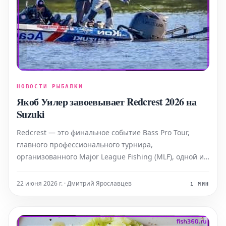
НОВОСТИ РЫБАЛКИ
Якоб Уилер завоевывает Redcrest 2026 на
Suzuki
Redcrest — это финальное событие Bass Pro Tour,
главного профессионального турнира,
организованного Major League Fishing (MLF), одной из
ведущих мировых организаций, посвященных
спортивной рыбалке по принципу «поймал-отпустил».
22 июня 2026 г. · Дмитрий Ярославцев
1 МИН
Bass Pro Tour 2026 собрал 51 лучшего
профессионального рыбол