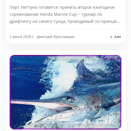
Порт Неттуно готовится принять второе ежегодное
соревнование Honda Marine Cup – турнир по
дрифтингу на синего тунца, проводимый по принципу
«поймал-отпустил». Мероприятие запланировано на
19-21 июня, обещая насыщенные выходные для всех
2 июня 2026 г. · Дмитрий Ярославцев
1 МИН
любителей рыбалки и активного отдыха. В рамках