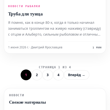
НОВОСТИ РЫБАЛКИ
Труба для тунца
Я помню, как в конце 80-х, когда я только начинал
заниматься троллингом на живую наживку (ставриду)
с отцом и Альберто, сильным рыболовом и отличным
другом, на легендарной резиновой лодке BAT Nordic
66, еще не использовались живые аквариумы. Чтобы
1 июня 2026 г. · Дмитрий Ярославцев
1 МИН
сохранить наживку, в основном крупную сарг
СТРАНИЦА 1 ИЗ 4
1
2
3
4
Вперёд →
НОВОСТИ
Свежие материалы