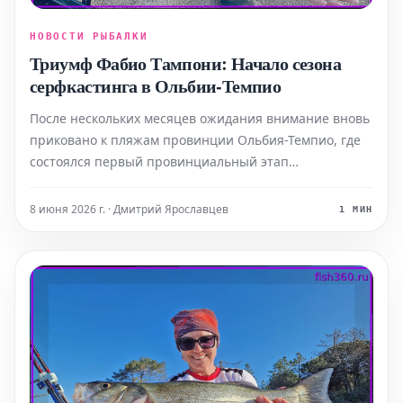
НОВОСТИ РЫБАЛКИ
Триумф Фабио Тампони: Начало сезона
серфкастинга в Ольбии-Темпио
После нескольких месяцев ожидания внимание вновь
приковано к пляжам провинции Ольбия-Темпио, где
состоялся первый провинциальный этап
соревнований по серфкастингу. Местом проведения
стал исторический пляж Колучча, который почти
8 июня 2026 г. · Дмитрий Ярославцев
1 МИН
ежегодно открывает соревновательный сезон. Зона
проведения с