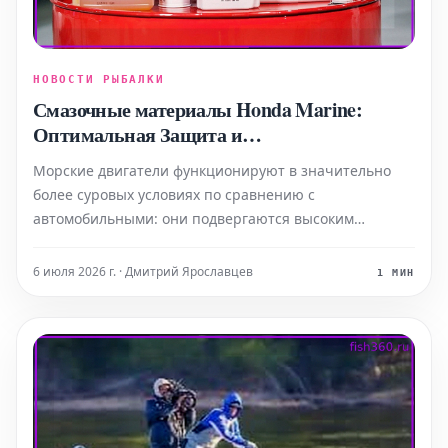
НОВОСТИ РЫБАЛКИ
Смазочные материалы Honda Marine:
Оптимальная Защита и
Производительность
Морские двигатели функционируют в значительно
более суровых условиях по сравнению с
автомобильными: они подвергаются высоким
нагрузкам, работают на повышенных оборотах и
постоянно контактируют с водой и солью. Для
6 июля 2026 г. · Дмитрий Ярославцев
1 МИН
решения этих задач была разработана
специализированная линейка продуктов Pro