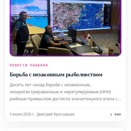
НОВОСТИ РЫБАЛКИ
Борьба с незаконным рыболовством
Десять лет назад борьба с незаконным,
незарегистрированным и нерегулируемым (ННН)
рыбным промыслом достигла значительного этапа с
вступлением в силу Соглашения ФАО о мерах
государства порта (PSMA). PSMA — это первое
5 июня 2026 г. · Дмитрий Ярославцев
1 МИН
юридически обязывающее международное
соглашение, специально разработанное