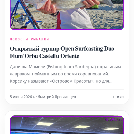
НОВОСТИ РЫБАЛКИ
Открытый турнир Open Surfcasting Duo
Fium'Orbu Castellu Oriente
Даниэла Мамели (Fishing team Sardegna) с красивым
лавраком, пойманным во время соревнований.
Корсику называют «Островом Красоты», но для
жителей Сардинии она гораздо больше – это их
ближайшая соседка. Многие сардинцы на
5 июня 2026 г. · Дмитрий Ярославцев
1 МИН
протяжении лет переселялись за пролив Бонифачо