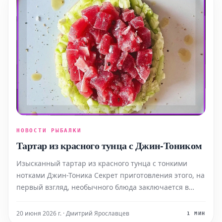
НОВОСТИ РЫБАЛКИ
Тартар из красного тунца с Джин-Тоником
Изысканный тартар из красного тунца с тонкими
нотками Джин-Тоника Секрет приготовления этого, на
первый взгляд, необычного блюда заключается в
гармоничном сочетании различных текстур и
ботанических ароматов джина, при этом не
20 июня 2026 г. · Дмитрий Ярославцев
1 МИН