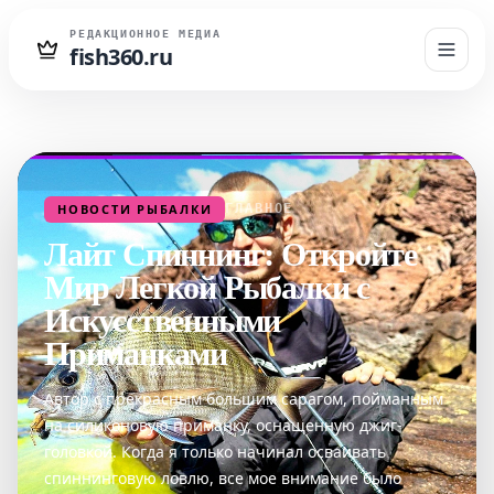
РЕДАКЦИОННОЕ МЕДИА
fish360.ru
НОВОСТИ РЫБАЛКИ
ГЛАВНОЕ
Лайт Спиннинг: Откройте
Мир Легкой Рыбалки с
Искусственными
Приманками
Автор с прекрасным большим сарагом, пойманным
на силиконовую приманку, оснащенную джиг-
головкой. Когда я только начинал осваивать
спиннинговую ловлю, все мое внимание было