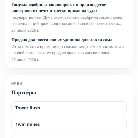
предоставление государственной поддержки. Эта
Госдума одобрила законопроект о производстве
инициатива призвана стимулировать развитие предприятий,
консервов из печени трески прямо на судах
работающих в сфере акв
Государственная Дума окончательно одобрила законопроект,
разрешающий производство консервов из печени трески
непосредственно на борту прибрежных рыболовных судов.
27 июля 2026 г.
Эта инициатива, выдвинутая Ассоциацией судовладельцев
Продаю два почти новых удилища для ловли сома
рыбопромыслового флота (АСРФ), направлена на сохранение
Из-за нехватки времени я, к сожалению, не могу заниматься
ценного ресур
ловлей сома, поэтому продаю два практически новых
удилища, чтобы освободить место. DAM Madcat Heavy Duty,
27 июля 2026 г.
2,70 м, 200-400 г – 45€ (цена обсуждается) Kogha No crack
Catfish, 3,00 м, 250-1000 г – 25€ (цена обсуждается)
МЕНЮ
Партнёры
Tower Rush
1win mines