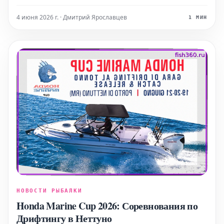
мелких принадлежностей, необходимых для быстрой
и эффективной подготовки оснастки. Компания Stonfo
4 июня 2026 г. · Дмитрий Ярославцев
1 МИН
предлагает вниманию рыболовов свой практичный
ло
НОВОСТИ РЫБАЛКИ
Honda Marine Cup 2026: Соревнования по
Дрифтингу в Неттуно