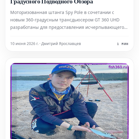
Градусного Подводного Обзора
Моторизованная штанга Spy Pole в сочетании с
новым 360-градусным трансдьюсером GT 360 UHD
разработаны для предоставления исчерпывающего
обзора подводного ландшафта и объектов,
отображаемого как в двухмерном (2D), так и в
10 июня 2026 г. · Дмитрий Ярославцев
1 МИН
трехмерном (3D) формате. В частности, GT 360 UHD,
установленный н