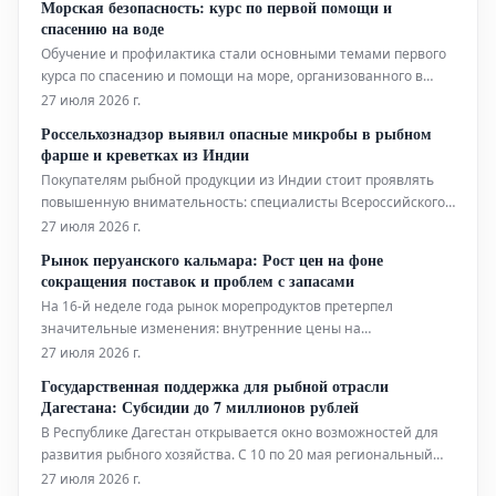
Морская безопасность: курс по первой помощи и
спасению на воде
Обучение и профилактика стали основными темами первого
курса по спасению и помощи на море, организованного в
минувшее воскресенье ассоциацией Over Fishing Circeo. Курс
27 июля 2026 г.
был посвящен оказанию помощи при политравмах,
Россельхознадзор выявил опасные микробы в рыбном
полученных в результате морских происшествий.
фарше и креветках из Индии
Мероприятие, пр
Покупателям рыбной продукции из Индии стоит проявлять
повышенную внимательность: специалисты Всероссийского
государственного Центра качества и стандартизации
27 июля 2026 г.
лекарственных средств для животных и кормов (ФГБУ
Рынок перуанского кальмара: Рост цен на фоне
«ВГНКИ»), подведомственного Россельхознадзору,
сокращения поставок и проблем с запасами
обнаружили серьезные нарушения микробиол
На 16-й неделе года рынок морепродуктов претерпел
значительные изменения: внутренние цены на
глубоководные виды, в частности на перуанского кальмара
27 июля 2026 г.
(*Dosidicus gigas*), показали существенный рост. Стоимость
Государственная поддержка для рыбной отрасли
гигантского кальмара увеличилась во всех размерных
Дагестана: Субсидии до 7 миллионов рублей
категориях, при этом цельный кальма
В Республике Дагестан открывается окно возможностей для
развития рыбного хозяйства. С 10 по 20 мая региональный
комитет по рыбному хозяйству проведет отбор заявок на
27 июля 2026 г.