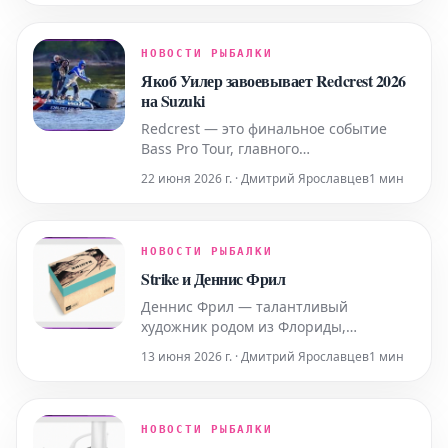
работают на повышенных оборотах и
постоянно контактируют с водой и
солью. Для решения этих задач была
НОВОСТИ РЫБАЛКИ
разработана специализированная
Якоб Уилер завоевывает Redcrest 2026
линейка продуктов Pro
на Suzuki
Redcrest — это финальное событие
Bass Pro Tour, главного
профессионального турнира,
22 июня 2026 г. · Дмитрий Ярославцев
1 мин
организованного Major League Fishing
(MLF), одной из ведущих мировых
организаций, посвященных
спортивной рыбалке по принципу
НОВОСТИ РЫБАЛКИ
«поймал-отпустил». Bass Pro Tour 2026
Strike и Деннис Фрил
собрал 51 лучшего профессионального
Деннис Фрил — талантливый
рыбол
художник родом из Флориды,
известный своими многочисленными
13 июня 2026 г. · Дмитрий Ярославцев
1 мин
работами, выполненными по заказу
Международной ассоциации
спортивного рыболовства (IGFA).
Бренд Strike, разделяя с крупнейшей
НОВОСТИ РЫБАЛКИ
ассоциацией спортивного