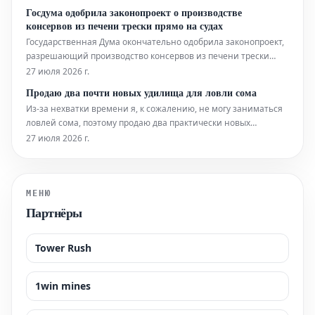
предоставление государственной поддержки. Эта
Госдума одобрила законопроект о производстве
инициатива призвана стимулировать развитие предприятий,
консервов из печени трески прямо на судах
работающих в сфере акв
Государственная Дума окончательно одобрила законопроект,
разрешающий производство консервов из печени трески
непосредственно на борту прибрежных рыболовных судов.
27 июля 2026 г.
Эта инициатива, выдвинутая Ассоциацией судовладельцев
Продаю два почти новых удилища для ловли сома
рыбопромыслового флота (АСРФ), направлена на сохранение
Из-за нехватки времени я, к сожалению, не могу заниматься
ценного ресур
ловлей сома, поэтому продаю два практически новых
удилища, чтобы освободить место. DAM Madcat Heavy Duty,
27 июля 2026 г.
2,70 м, 200-400 г – 45€ (цена обсуждается) Kogha No crack
Catfish, 3,00 м, 250-1000 г – 25€ (цена обсуждается)
МЕНЮ
Партнёры
Tower Rush
1win mines