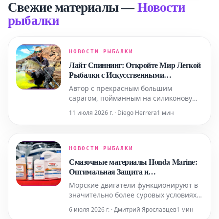
Свежие материалы
—
Новости
рыбалки
НОВОСТИ РЫБАЛКИ
Лайт Спиннинг: Откройте Мир Легкой
Рыбалки с Искусственными
Приманками
Автор с прекрасным большим
сарагом, пойманным на силиконовую
приманку, оснащенную джиг-головкой.
11 июля 2026 г. · Diego Herrera
1 мин
Когда я только начинал осваивать
спиннинговую ловлю, все мое
внимание было сосредоточено на
поиске крупных хищников. Я был
НОВОСТИ РЫБАЛКИ
убежден, что это возможно
Смазочные материалы Honda Marine:
исключительно с помо
Оптимальная Защита и
Производительность
Морские двигатели функционируют в
значительно более суровых условиях
по сравнению с автомобильными: они
6 июля 2026 г. · Дмитрий Ярославцев
1 мин
подвергаются высоким нагрузкам,