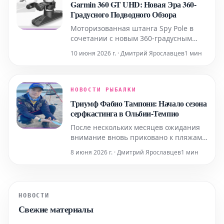
Garmin 360 GT UHD: Новая Эра 360-
рыболовства принципы максимальной
Градусного Подводного Обзора
экологичности и
Моторизованная штанга Spy Pole в
сочетании с новым 360-градусным
трансдьюсером GT 360 UHD
10 июня 2026 г. · Дмитрий Ярославцев
1 мин
разработаны для предоставления
исчерпывающего обзора подводного
ландшафта и объектов,
отображаемого как в двухмерном (2D),
НОВОСТИ РЫБАЛКИ
так и в трехмерном (3D) формате. В
Триумф Фабио Тампони: Начало сезона
частности, GT 360 UHD, установленный
серфкастинга в Ольбии-Темпио
н
После нескольких месяцев ожидания
внимание вновь приковано к пляжам
провинции Ольбия-Темпио, где
8 июня 2026 г. · Дмитрий Ярославцев
1 мин
состоялся первый провинциальный
этап соревнований по серфкастингу.
Местом проведения стал
исторический пляж Колучча, который
НОВОСТИ
почти ежегодно открывает
Свежие материалы
соревновательный сезон. Зона
проведения с