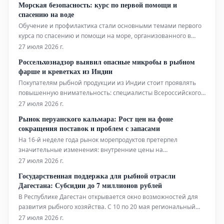
Морская безопасность: курс по первой помощи и
спасению на воде
Обучение и профилактика стали основными темами первого
курса по спасению и помощи на море, организованного в
минувшее воскресенье ассоциацией Over Fishing Circeo. Курс
27 июля 2026 г.
был посвящен оказанию помощи при политравмах,
Россельхознадзор выявил опасные микробы в рыбном
полученных в результате морских происшествий.
фарше и креветках из Индии
Мероприятие, пр
Покупателям рыбной продукции из Индии стоит проявлять
повышенную внимательность: специалисты Всероссийского
государственного Центра качества и стандартизации
27 июля 2026 г.
лекарственных средств для животных и кормов (ФГБУ
Рынок перуанского кальмара: Рост цен на фоне
«ВГНКИ»), подведомственного Россельхознадзору,
сокращения поставок и проблем с запасами
обнаружили серьезные нарушения микробиол
На 16-й неделе года рынок морепродуктов претерпел
значительные изменения: внутренние цены на
глубоководные виды, в частности на перуанского кальмара
27 июля 2026 г.
(*Dosidicus gigas*), показали существенный рост. Стоимость
Государственная поддержка для рыбной отрасли
гигантского кальмара увеличилась во всех размерных
Дагестана: Субсидии до 7 миллионов рублей
категориях, при этом цельный кальма
В Республике Дагестан открывается окно возможностей для
развития рыбного хозяйства. С 10 по 20 мая региональный
комитет по рыбному хозяйству проведет отбор заявок на
27 июля 2026 г.