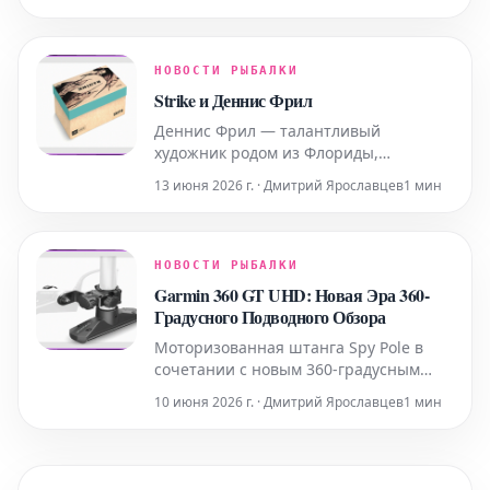
первый взгляд, необычного блюда
заключается в гармоничном
сочетании различных текстур и
ботанических ароматов джина, при
НОВОСТИ РЫБАЛКИ
этом не перебивая деликатный вкус
Strike и Деннис Фрил
тунца. Здесь мы предлагаем верс
Деннис Фрил — талантливый
художник родом из Флориды,
известный своими многочисленными
13 июня 2026 г. · Дмитрий Ярославцев
1 мин
работами, выполненными по заказу
Международной ассоциации
спортивного рыболовства (IGFA).
Бренд Strike, разделяя с крупнейшей
НОВОСТИ РЫБАЛКИ
ассоциацией спортивного
Garmin 360 GT UHD: Новая Эра 360-
рыболовства принципы максимальной
Градусного Подводного Обзора
экологичности и
Моторизованная штанга Spy Pole в
сочетании с новым 360-градусным
трансдьюсером GT 360 UHD
10 июня 2026 г. · Дмитрий Ярославцев
1 мин
разработаны для предоставления
исчерпывающего обзора подводного
ландшафта и объектов,
отображаемого как в двухмерном (2D),