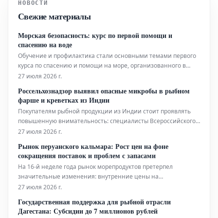
НОВОСТИ
так и в трехмерном (3D) формате. В
Свежие материалы
частности, GT 360 UHD, установленный
н
Морская безопасность: курс по первой помощи и
спасению на воде
Обучение и профилактика стали основными темами первого
курса по спасению и помощи на море, организованного в
минувшее воскресенье ассоциацией Over Fishing Circeo. Курс
27 июля 2026 г.
был посвящен оказанию помощи при политравмах,
Россельхознадзор выявил опасные микробы в рыбном
полученных в результате морских происшествий.
фарше и креветках из Индии
Мероприятие, пр
Покупателям рыбной продукции из Индии стоит проявлять
повышенную внимательность: специалисты Всероссийского
государственного Центра качества и стандартизации
27 июля 2026 г.
лекарственных средств для животных и кормов (ФГБУ
Рынок перуанского кальмара: Рост цен на фоне
«ВГНКИ»), подведомственного Россельхознадзору,
сокращения поставок и проблем с запасами
обнаружили серьезные нарушения микробиол
На 16-й неделе года рынок морепродуктов претерпел
значительные изменения: внутренние цены на
глубоководные виды, в частности на перуанского кальмара
27 июля 2026 г.
(*Dosidicus gigas*), показали существенный рост. Стоимость
Государственная поддержка для рыбной отрасли
гигантского кальмара увеличилась во всех размерных
Дагестана: Субсидии до 7 миллионов рублей
категориях, при этом цельный кальма