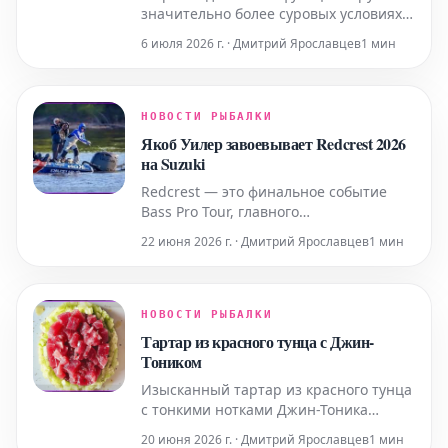
значительно более суровых условиях
по сравнению с автомобильными: они
6 июля 2026 г. · Дмитрий Ярославцев
1 мин
подвергаются высоким нагрузкам,
работают на повышенных оборотах и
постоянно контактируют с водой и
солью. Для решения этих задач была
НОВОСТИ РЫБАЛКИ
разработана специализированная
Якоб Уилер завоевывает Redcrest 2026
линейка продуктов Pro
на Suzuki
Redcrest — это финальное событие
Bass Pro Tour, главного
профессионального турнира,
22 июня 2026 г. · Дмитрий Ярославцев
1 мин
организованного Major League Fishing
(MLF), одной из ведущих мировых
организаций, посвященных
спортивной рыбалке по принципу
НОВОСТИ РЫБАЛКИ
«поймал-отпустил». Bass Pro Tour 2026
Тартар из красного тунца с Джин-
собрал 51 лучшего профессионального
Тоником
рыбол
Изысканный тартар из красного тунца
с тонкими нотками Джин-Тоника
Секрет приготовления этого, на
20 июня 2026 г. · Дмитрий Ярославцев
1 мин