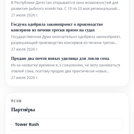
В Республике Дагестан открывается окно возможностей для
развития рыбного хозяйства. С 10 по 20 мая региональный
комитет по рыбному хозяйству проведет отбор заявок на
27 июля 2026 г.
предоставление государственной поддержки. Эта
Госдума одобрила законопроект о производстве
инициатива призвана стимулировать развитие предприятий,
консервов из печени трески прямо на судах
работающих в сфере акв
Государственная Дума окончательно одобрила законопроект,
разрешающий производство консервов из печени трески
непосредственно на борту прибрежных рыболовных судов.
27 июля 2026 г.
Эта инициатива, выдвинутая Ассоциацией судовладельцев
Продаю два почти новых удилища для ловли сома
рыбопромыслового флота (АСРФ), направлена на сохранение
Из-за нехватки времени я, к сожалению, не могу заниматься
ценного ресур
ловлей сома, поэтому продаю два практически новых
удилища, чтобы освободить место. DAM Madcat Heavy Duty,
27 июля 2026 г.
2,70 м, 200-400 г – 45€ (цена обсуждается) Kogha No crack
Catfish, 3,00 м, 250-1000 г – 25€ (цена обсуждается)
МЕНЮ
Партнёры
Tower Rush