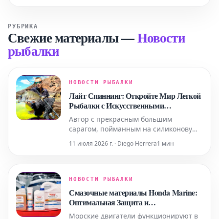
РУБРИКА
Свежие материалы
—
Новости
рыбалки
НОВОСТИ РЫБАЛКИ
Лайт Спиннинг: Откройте Мир Легкой
Рыбалки с Искусственными
Приманками
Автор с прекрасным большим
сарагом, пойманным на силиконовую
приманку, оснащенную джиг-головкой.
11 июля 2026 г. · Diego Herrera
1 мин
Когда я только начинал осваивать
спиннинговую ловлю, все мое
внимание было сосредоточено на
поиске крупных хищников. Я был
НОВОСТИ РЫБАЛКИ
убежден, что это возможно
Смазочные материалы Honda Marine:
исключительно с помо
Оптимальная Защита и
Производительность
Морские двигатели функционируют в